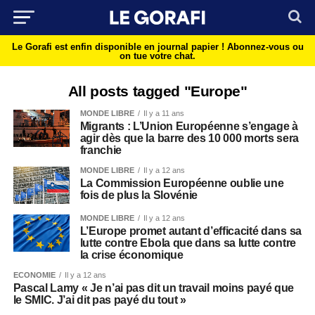
Le Gorafi est enfin disponible en journal papier !
Abonnez-vous ou
on tue votre chat.
All posts tagged "Europe"
MONDE LIBRE
Il y a 11 ans
Migrants : L’Union Européenne s’engage à
agir dès que la barre des 10 000 morts sera
franchie
MONDE LIBRE
Il y a 12 ans
La Commission Européenne oublie une
fois de plus la Slovénie
MONDE LIBRE
Il y a 12 ans
L’Europe promet autant d’efficacité dans sa
lutte contre Ebola que dans sa lutte contre
la crise économique
ECONOMIE
Il y a 12 ans
Pascal Lamy « Je n’ai pas dit un travail moins payé que
le SMIC. J’ai dit pas payé du tout »