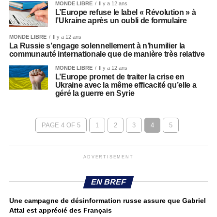
MONDE LIBRE
Il y a 12 ans
L’Europe refuse le label « Révolution » à
l’Ukraine après un oubli de formulaire
MONDE LIBRE
Il y a 12 ans
La Russie s’engage solennellement à n’humilier la
communauté internationale que de manière très relative
MONDE LIBRE
Il y a 12 ans
L’Europe promet de traiter la crise en
Ukraine avec la même efficacité qu’elle a
géré la guerre en Syrie
PAGE 4 OF 5
1
2
3
4
5
ADVERTISEMENT
EN BREF
Une campagne de désinformation russe assure que Gabriel
Attal est apprécié des Français