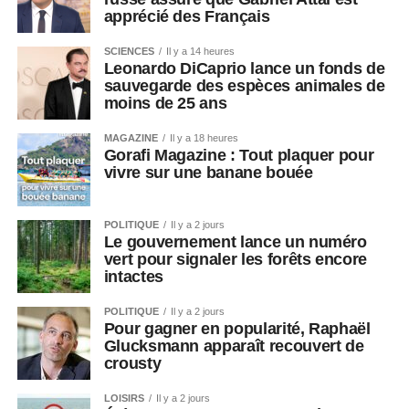
apprécié des Français
SCIENCES
Il y a 14 heures
Leonardo DiCaprio lance un fonds de
sauvegarde des espèces animales de
moins de 25 ans
MAGAZINE
Il y a 18 heures
Gorafi Magazine : Tout plaquer pour
vivre sur une banane bouée
POLITIQUE
Il y a 2 jours
Le gouvernement lance un numéro
vert pour signaler les forêts encore
intactes
POLITIQUE
Il y a 2 jours
Pour gagner en popularité, Raphaël
Glucksmann apparaît recouvert de
crousty
LOISIRS
Il y a 2 jours