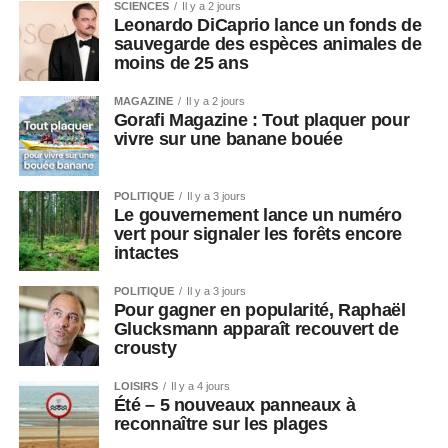
SCIENCES
Il y a 2 jours
Leonardo DiCaprio lance un fonds de
sauvegarde des espèces animales de
moins de 25 ans
MAGAZINE
Il y a 2 jours
Gorafi Magazine : Tout plaquer pour
vivre sur une banane bouée
POLITIQUE
Il y a 3 jours
Le gouvernement lance un numéro
vert pour signaler les forêts encore
intactes
POLITIQUE
Il y a 3 jours
Pour gagner en popularité, Raphaël
Glucksmann apparaît recouvert de
crousty
LOISIRS
Il y a 4 jours
Été – 5 nouveaux panneaux à
reconnaître sur les plages