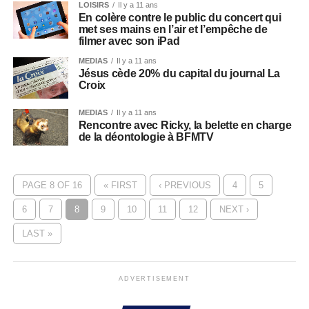
LOISIRS
Il y a 11 ans
En colère contre le public du concert qui
met ses mains en l’air et l’empêche de
filmer avec son iPad
MEDIAS
Il y a 11 ans
Jésus cède 20% du capital du journal La
Croix
MEDIAS
Il y a 11 ans
Rencontre avec Ricky, la belette en charge
de la déontologie à BFMTV
PAGE 8 OF 16
« FIRST
‹ PREVIOUS
4
5
6
7
8
9
10
11
12
NEXT ›
LAST »
ADVERTISEMENT