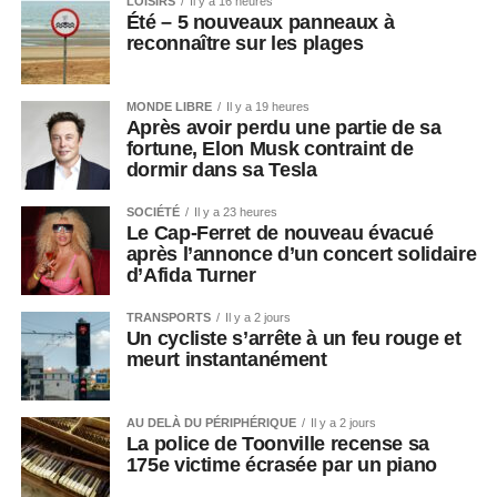
LOISIRS
Il y a 16 heures
Été – 5 nouveaux panneaux à
reconnaître sur les plages
MONDE LIBRE
Il y a 19 heures
Après avoir perdu une partie de sa
fortune, Elon Musk contraint de
dormir dans sa Tesla
SOCIÉTÉ
Il y a 23 heures
Le Cap-Ferret de nouveau évacué
après l’annonce d’un concert solidaire
d’Afida Turner
TRANSPORTS
Il y a 2 jours
Un cycliste s’arrête à un feu rouge et
meurt instantanément
AU DELÀ DU PÉRIPHÉRIQUE
Il y a 2 jours
La police de Toonville recense sa
175e victime écrasée par un piano