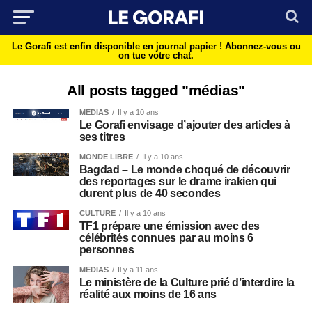
Le Gorafi est enfin disponible en journal papier !
Abonnez-vous ou
on tue votre chat.
All posts tagged "médias"
MEDIAS
Il y a 10 ans
Le Gorafi envisage d’ajouter des articles à
ses titres
MONDE LIBRE
Il y a 10 ans
Bagdad – Le monde choqué de découvrir
des reportages sur le drame irakien qui
durent plus de 40 secondes
CULTURE
Il y a 10 ans
TF1 prépare une émission avec des
célébrités connues par au moins 6
personnes
MEDIAS
Il y a 11 ans
Le ministère de la Culture prié d’interdire la
réalité aux moins de 16 ans