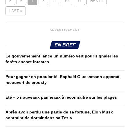
5
6
7
8
9
10
11
NEXT ›
LAST »
ADVERTISEMENT
EN BREF
Le gouvernement lance un numéro vert pour signaler les
forêts encore intactes
Pour gagner en popularité, Raphaël Glucksmann apparaît
recouvert de crousty
Été – 5 nouveaux panneaux à reconnaître sur les plages
Après avoir perdu une partie de sa fortune, Elon Musk
contraint de dormir dans sa Tesla