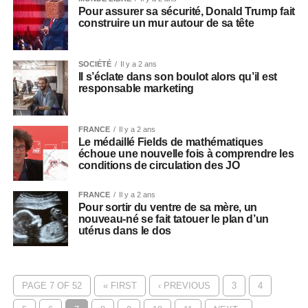
Pour assurer sa sécurité, Donald Trump fait
construire un mur autour de sa tête
SOCIÉTÉ
Il y a 2 ans
Il s’éclate dans son boulot alors qu’il est
responsable marketing
FRANCE
Il y a 2 ans
Le médaillé Fields de mathématiques
échoue une nouvelle fois à comprendre les
conditions de circulation des JO
FRANCE
Il y a 2 ans
Pour sortir du ventre de sa mère, un
nouveau-né se fait tatouer le plan d’un
utérus dans le dos
PAGE 7 OF 52
« FIRST
‹ PREVIOUS
3
4