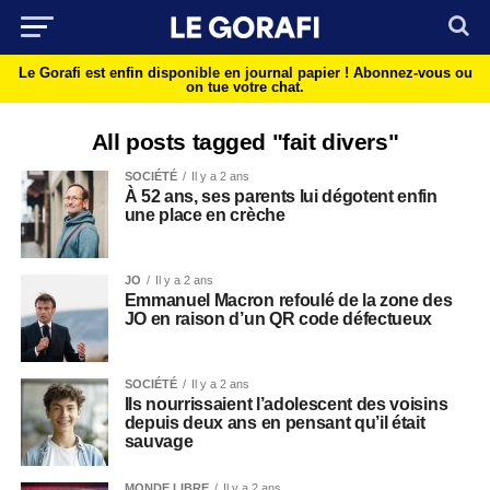
Le Gorafi est enfin disponible en journal papier !
Abonnez-vous ou
on tue votre chat.
All posts tagged "fait divers"
SOCIÉTÉ
Il y a 2 ans
À 52 ans, ses parents lui dégotent enfin
une place en crèche
JO
Il y a 2 ans
Emmanuel Macron refoulé de la zone des
JO en raison d’un QR code défectueux
SOCIÉTÉ
Il y a 2 ans
Ils nourrissaient l’adolescent des voisins
depuis deux ans en pensant qu’il était
sauvage
MONDE LIBRE
Il y a 2 ans