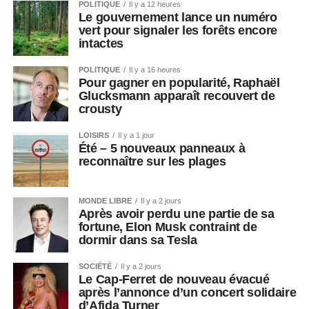
POLITIQUE
Il y a 12 heures
Le gouvernement lance un numéro
vert pour signaler les forêts encore
intactes
POLITIQUE
Il y a 16 heures
Pour gagner en popularité, Raphaël
Glucksmann apparaît recouvert de
crousty
LOISIRS
Il y a 1 jour
Été – 5 nouveaux panneaux à
reconnaître sur les plages
MONDE LIBRE
Il y a 2 jours
Après avoir perdu une partie de sa
fortune, Elon Musk contraint de
dormir dans sa Tesla
SOCIÉTÉ
Il y a 2 jours
Le Cap-Ferret de nouveau évacué
après l’annonce d’un concert solidaire
d’Afida Turner