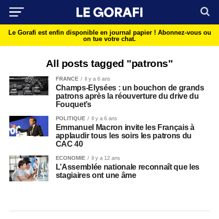
Le Gorafi est enfin disponible en journal papier !
Abonnez-vous ou
on tue votre chat.
All posts tagged "patrons"
FRANCE
Il y a 6 ans
Champs-Elysées : un bouchon de grands
patrons après la réouverture du drive du
Fouquet’s
POLITIQUE
Il y a 6 ans
Emmanuel Macron invite les Français à
applaudir tous les soirs les patrons du
CAC 40
ECONOMIE
Il y a 12 ans
L’Assemblée nationale reconnaît que les
stagiaires ont une âme