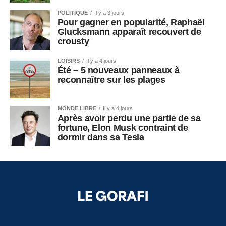
POLITIQUE
Il y a 3 jours
Pour gagner en popularité, Raphaël
Glucksmann apparaît recouvert de
crousty
LOISIRS
Il y a 4 jours
Été – 5 nouveaux panneaux à
reconnaître sur les plages
MONDE LIBRE
Il y a 4 jours
Après avoir perdu une partie de sa
fortune, Elon Musk contraint de
dormir dans sa Tesla