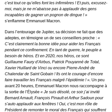
c’est tout ce qu’elles font les infirmières ! Et puis, excusez-
moi, mais je ne m’abaisse pas à applaudir des gens
incapables de gagner un pognon de dingue ! »
s’enflamme Emmanuel Macron.
Dans l’entourage de Jupiter, sa décision ne fait que des
adeptes, en témoigne un de ses conseillers proche :
«
C’est clairement la bonne idée pour aider les Français
pendant ce confinement. En tant de guerre, le peuple a
besoin de héros. Et en 2020, nos héros, ce sont
Guillaume Faury d’Airbus, Patrick Pouyanné de Total,
Xavier Huillard de Vinci ou encore Pierre-André de
Chalendar de Saint Gobain ! Ils ont le courage d’encore
faire travailler les Français malgré l’épidémie ! ».
Un peu
avant 20 heures, Emmanuel Macron nous raccompagne à
la sortie de l’Élysée
« Je suis désolé, ce soir j’ai invité
Bernard Arnault, François Pinault et Arthur Sadoun pour
s’auto applaudir aux fenêtres ! Oui, c’est mon rôle de
Président de remonter le moral des Français qui souffrent