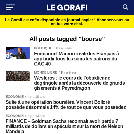
Le Gorafi est enfin disponible en journal papier !
Abonnez-vous ou
on tue votre chat.
All posts tagged "bourse"
POLITIQUE
Il y a 6 ans
Emmanuel Macron invite les Français à
applaudir tous les soirs les patrons du
CAC 40
MONDE LIBRE
Il y a 9 ans
Westeros : le cours de l’obsidienne
dégringole après la découverte de grands
gisements à Peyredragon
ECONOMIE
Il y a 10 ans
Suite à une opération boursière, Vincent Bolloré
possède désormais 14% de tout ce que vous possédez
ECONOMIE
Il y a 13 ans
FINANCE – Goldman Sachs reconnait avoir perdu 7
milliards de dollars en spéculant sur la mort de Nelson
Mandela