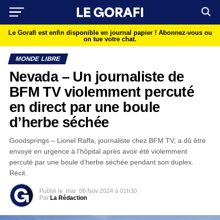
Le Gorafi est enfin disponible en journal papier !
Abonnez-vous ou
on tue votre chat.
MONDE LIBRE
Nevada – Un journaliste de
BFM TV violemment percuté
en direct par une boule
d’herbe séchée
Goodsprings – Lionel Raffa, journaliste chez BFM TV, a dû être
envoyé en urgence à l’hôpital après avoir été violemment
percuté par une boule d’herbe séchée pendant son duplex.
Récit.
Publié le
mar
06 Nov 2024 à 01h30
Par
La Rédaction