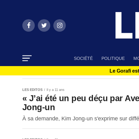
SOCIÉTÉ
POLITIQUE
MO
Le Gorafi est
LES EDITOS
Il y a 11 ans
« J’ai été un peu déçu par Av
Jong-un
À sa demande, Kim Jong-un s'exprime sur différ