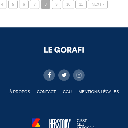
4
5
6
7
8
9
10
11
NEXT ›
À PROPOS
CONTACT
CGU
MENTIONS LÉGALES