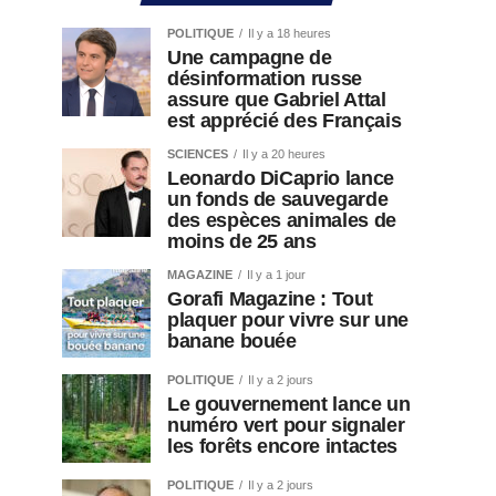
POLITIQUE
Il y a 18 heures
Une campagne de
désinformation russe
assure que Gabriel Attal
est apprécié des Français
SCIENCES
Il y a 20 heures
Leonardo DiCaprio lance
un fonds de sauvegarde
des espèces animales de
moins de 25 ans
MAGAZINE
Il y a 1 jour
Gorafi Magazine : Tout
plaquer pour vivre sur une
banane bouée
POLITIQUE
Il y a 2 jours
Le gouvernement lance un
numéro vert pour signaler
les forêts encore intactes
POLITIQUE
Il y a 2 jours