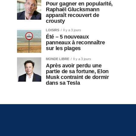
Pour gagner en popularité,
Raphaël Glucksmann
apparaît recouvert de
crousty
LOISIRS
Il y a 3 jours
Été – 5 nouveaux
panneaux à reconnaître
sur les plages
MONDE LIBRE
Il y a 3 jours
Après avoir perdu une
partie de sa fortune, Elon
Musk contraint de dormir
dans sa Tesla