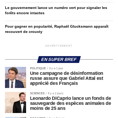
Le gouvernement lance un numéro vert pour signaler les
forêts encore intactes
Pour gagner en popularité, Raphaël Glucksmann apparaît
recouvert de crousty
ADVERTISEMENT
EN SUPER BREF
POLITIQUE
Il y a 1 jour
Une campagne de désinformation
russe assure que Gabriel Attal est
apprécié des Français
SCIENCES
Il y a 2 jours
Leonardo DiCaprio lance un fonds de
sauvegarde des espèces animales de
moins de 25 ans