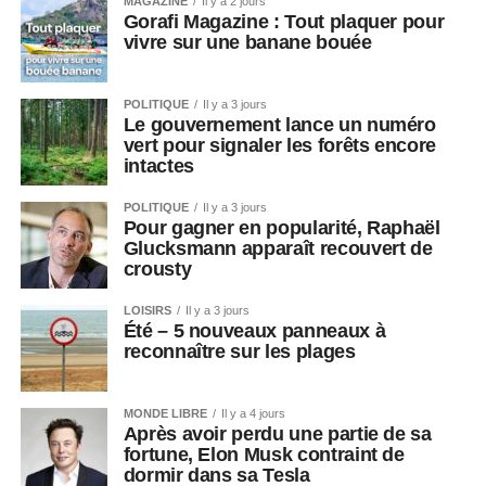
MAGAZINE
Il y a 2 jours
Gorafi Magazine : Tout plaquer pour
vivre sur une banane bouée
POLITIQUE
Il y a 3 jours
Le gouvernement lance un numéro
vert pour signaler les forêts encore
intactes
POLITIQUE
Il y a 3 jours
Pour gagner en popularité, Raphaël
Glucksmann apparaît recouvert de
crousty
LOISIRS
Il y a 3 jours
Été – 5 nouveaux panneaux à
reconnaître sur les plages
MONDE LIBRE
Il y a 4 jours
Après avoir perdu une partie de sa
fortune, Elon Musk contraint de
dormir dans sa Tesla