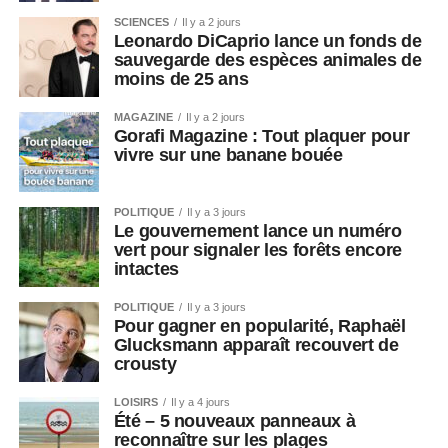
SCIENCES
Il y a 2 jours
Leonardo DiCaprio lance un fonds de
sauvegarde des espèces animales de
moins de 25 ans
MAGAZINE
Il y a 2 jours
Gorafi Magazine : Tout plaquer pour
vivre sur une banane bouée
POLITIQUE
Il y a 3 jours
Le gouvernement lance un numéro
vert pour signaler les forêts encore
intactes
POLITIQUE
Il y a 3 jours
Pour gagner en popularité, Raphaël
Glucksmann apparaît recouvert de
crousty
LOISIRS
Il y a 4 jours
Été – 5 nouveaux panneaux à
reconnaître sur les plages