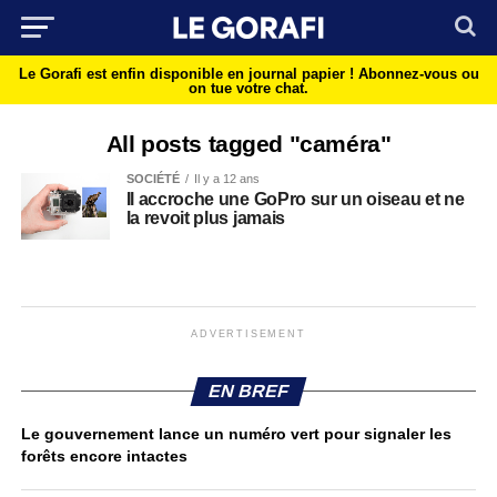
Le Gorafi est enfin disponible en journal papier !
Abonnez-vous ou
on tue votre chat.
All posts tagged "caméra"
SOCIÉTÉ
Il y a 12 ans
Il accroche une GoPro sur un oiseau et ne
la revoit plus jamais
ADVERTISEMENT
EN BREF
Le gouvernement lance un numéro vert pour signaler les
forêts encore intactes