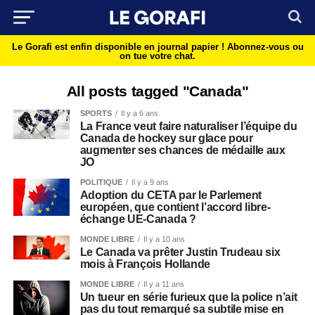
Le Gorafi est enfin disponible en journal papier !
Abonnez-vous ou
on tue votre chat.
All posts tagged "Canada"
SPORTS
Il y a 6 ans
La France veut faire naturaliser l’équipe du
Canada de hockey sur glace pour
augmenter ses chances de médaille aux
JO
POLITIQUE
Il y a 9 ans
Adoption du CETA par le Parlement
européen, que contient l’accord libre-
échange UE-Canada ?
MONDE LIBRE
Il y a 10 ans
Le Canada va prêter Justin Trudeau six
mois à François Hollande
MONDE LIBRE
Il y a 11 ans
Un tueur en série furieux que la police n’ait
pas du tout remarqué sa subtile mise en