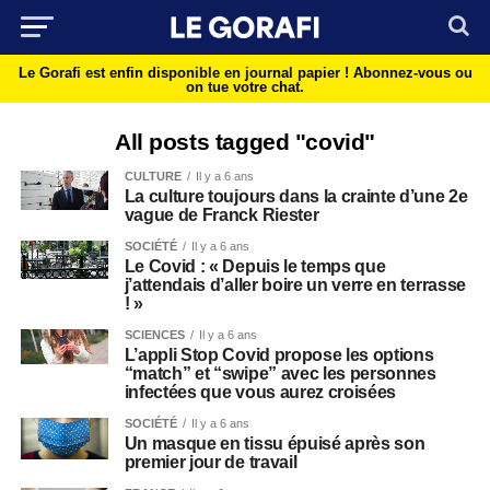
Le Gorafi est enfin disponible en journal papier !
Abonnez-vous ou
on tue votre chat.
All posts tagged "covid"
CULTURE
Il y a 6 ans
La culture toujours dans la crainte d’une 2e
vague de Franck Riester
SOCIÉTÉ
Il y a 6 ans
Le Covid : « Depuis le temps que
j’attendais d’aller boire un verre en terrasse
! »
SCIENCES
Il y a 6 ans
L’appli Stop Covid propose les options
“match” et “swipe” avec les personnes
infectées que vous aurez croisées
SOCIÉTÉ
Il y a 6 ans
Un masque en tissu épuisé après son
premier jour de travail