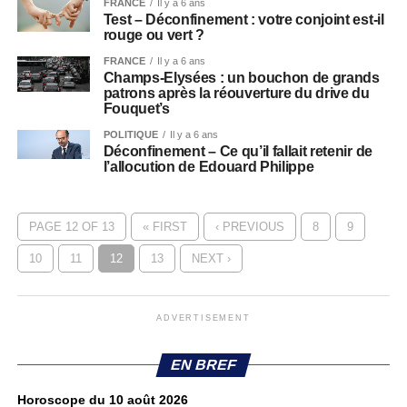
FRANCE
Il y a 6 ans
Test – Déconfinement : votre conjoint est-il
rouge ou vert ?
FRANCE
Il y a 6 ans
Champs-Elysées : un bouchon de grands
patrons après la réouverture du drive du
Fouquet’s
POLITIQUE
Il y a 6 ans
Déconfinement – Ce qu’il fallait retenir de
l’allocution de Edouard Philippe
PAGE 12 OF 13
« FIRST
‹ PREVIOUS
8
9
10
11
12
13
NEXT ›
ADVERTISEMENT
EN BREF
Horoscope du 10 août 2026