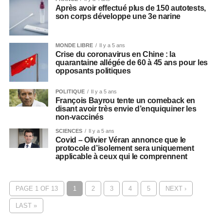
Après avoir effectué plus de 150 autotests,
son corps développe une 3e narine
MONDE LIBRE
Il y a 5 ans
Crise du coronavirus en Chine : la
quarantaine allégée de 60 à 45 ans pour les
opposants politiques
POLITIQUE
Il y a 5 ans
François Bayrou tente un comeback en
disant avoir très envie d’enquiquiner les
non-vaccinés
SCIENCES
Il y a 5 ans
Covid – Olivier Véran annonce que le
protocole d’isolement sera uniquement
applicable à ceux qui le comprennent
PAGE 1 OF 13
1
2
3
4
5
NEXT ›
LAST »