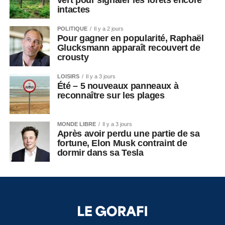
vert pour signaler les forêts encore
intactes
POLITIQUE
Il y a 2 jours
Pour gagner en popularité, Raphaël
Glucksmann apparaît recouvert de
crousty
LOISIRS
Il y a 3 jours
Été – 5 nouveaux panneaux à
reconnaître sur les plages
MONDE LIBRE
Il y a 3 jours
Après avoir perdu une partie de sa
fortune, Elon Musk contraint de
dormir dans sa Tesla