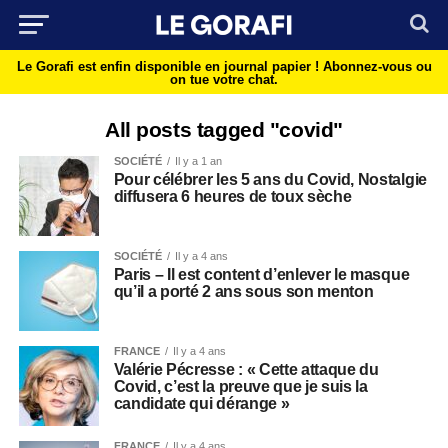
Le Gorafi est enfin disponible en journal papier !
Abonnez-vous ou
on tue votre chat.
All posts tagged "covid"
SOCIÉTÉ
Il y a 1 an
Pour célébrer les 5 ans du Covid, Nostalgie
diffusera 6 heures de toux sèche
SOCIÉTÉ
Il y a 4 ans
Paris – Il est content d’enlever le masque
qu’il a porté 2 ans sous son menton
FRANCE
Il y a 4 ans
Valérie Pécresse : « Cette attaque du
Covid, c’est la preuve que je suis la
candidate qui dérange »
FRANCE
Il y a 4 ans