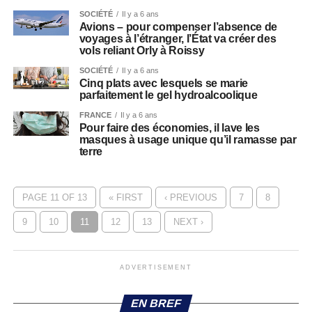
SOCIÉTÉ
Il y a 6 ans
Avions – pour compenser l’absence de
voyages à l’étranger, l’État va créer des
vols reliant Orly à Roissy
SOCIÉTÉ
Il y a 6 ans
Cinq plats avec lesquels se marie
parfaitement le gel hydroalcoolique
FRANCE
Il y a 6 ans
Pour faire des économies, il lave les
masques à usage unique qu’il ramasse par
terre
PAGE 11 OF 13
« FIRST
‹ PREVIOUS
7
8
9
10
11
12
13
NEXT ›
ADVERTISEMENT
EN BREF