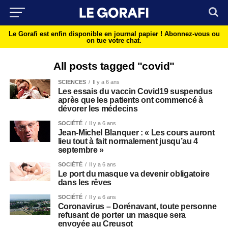
Le Gorafi est enfin disponible en journal papier !
Abonnez-vous ou
on tue votre chat.
All posts tagged "covid"
SCIENCES
Il y a 6 ans
Les essais du vaccin Covid19 suspendus
après que les patients ont commencé à
dévorer les médecins
SOCIÉTÉ
Il y a 6 ans
Jean-Michel Blanquer : « Les cours auront
lieu tout à fait normalement jusqu’au 4
septembre »
SOCIÉTÉ
Il y a 6 ans
Le port du masque va devenir obligatoire
dans les rêves
SOCIÉTÉ
Il y a 6 ans
Coronavirus – Dorénavant, toute personne
refusant de porter un masque sera
envoyée au Creusot