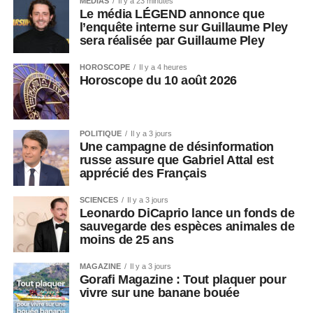
MEDIAS
Il y a 23 minutes
Le média LÉGEND annonce que
l’enquête interne sur Guillaume Pley
sera réalisée par Guillaume Pley
HOROSCOPE
Il y a 4 heures
Horoscope du 10 août 2026
POLITIQUE
Il y a 3 jours
Une campagne de désinformation
russe assure que Gabriel Attal est
apprécié des Français
SCIENCES
Il y a 3 jours
Leonardo DiCaprio lance un fonds de
sauvegarde des espèces animales de
moins de 25 ans
MAGAZINE
Il y a 3 jours
Gorafi Magazine : Tout plaquer pour
vivre sur une banane bouée