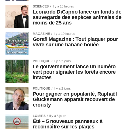
SCIENCES
Il y a 15 heures
Leonardo DiCaprio lance un fonds de
sauvegarde des espèces animales de
moins de 25 ans
MAGAZINE
Il y a 19 heures
Gorafi Magazine : Tout plaquer pour
vivre sur une banane bouée
POLITIQUE
Il y a 2 jours
Le gouvernement lance un numéro
vert pour signaler les forêts encore
intactes
POLITIQUE
Il y a 2 jours
Pour gagner en popularité, Raphaël
Glucksmann apparaît recouvert de
crousty
LOISIRS
Il y a 3 jours
Été – 5 nouveaux panneaux à
reconnaître sur les plages