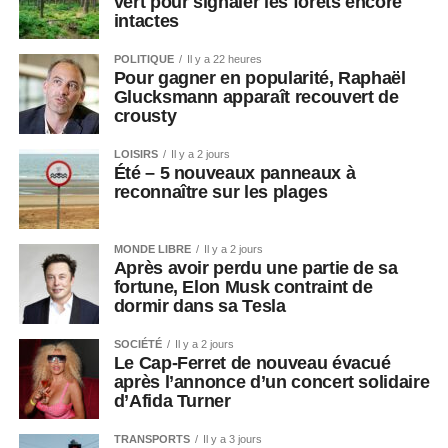
vert pour signaler les forêts encore
intactes
POLITIQUE
Il y a 22 heures
Pour gagner en popularité, Raphaël
Glucksmann apparaît recouvert de
crousty
LOISIRS
Il y a 2 jours
Été – 5 nouveaux panneaux à
reconnaître sur les plages
MONDE LIBRE
Il y a 2 jours
Après avoir perdu une partie de sa
fortune, Elon Musk contraint de
dormir dans sa Tesla
SOCIÉTÉ
Il y a 2 jours
Le Cap-Ferret de nouveau évacué
après l’annonce d’un concert solidaire
d’Afida Turner
TRANSPORTS
Il y a 3 jours