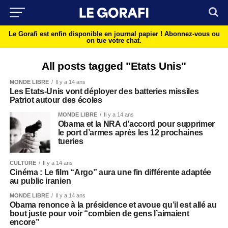
Le Gorafi est enfin disponible en journal papier !
Abonnez-vous ou
on tue votre chat.
All posts tagged "Etats Unis"
MONDE LIBRE
Il y a 14 ans
Les Etats-Unis vont déployer des batteries missiles
Patriot autour des écoles
MONDE LIBRE
Il y a 14 ans
Obama et la NRA d’accord pour supprimer
le port d’armes après les 12 prochaines
tueries
CULTURE
Il y a 14 ans
Cinéma : Le film “Argo” aura une fin différente adaptée
au public iranien
MONDE LIBRE
Il y a 14 ans
Obama renonce à la présidence et avoue qu’il est allé au
bout juste pour voir “combien de gens l’aimaient
encore”