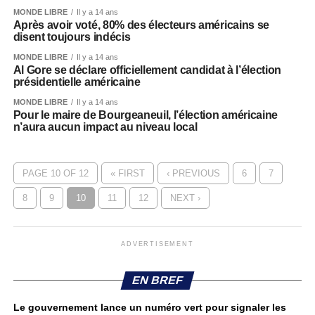
MONDE LIBRE
Il y a 14 ans
Après avoir voté, 80% des électeurs américains se
disent toujours indécis
MONDE LIBRE
Il y a 14 ans
Al Gore se déclare officiellement candidat à l’élection
présidentielle américaine
MONDE LIBRE
Il y a 14 ans
Pour le maire de Bourgeaneuil, l’élection américaine
n’aura aucun impact au niveau local
PAGE 10 OF 12
« FIRST
‹ PREVIOUS
6
7
8
9
10
11
12
NEXT ›
ADVERTISEMENT
EN BREF
Le gouvernement lance un numéro vert pour signaler les