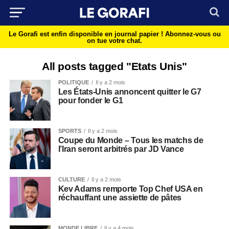
Le Gorafi est enfin disponible en journal papier !
Abonnez-vous ou
on tue votre chat.
All posts tagged "Etats Unis"
POLITIQUE
Il y a 2 mois
Les États-Unis annoncent quitter le G7
pour fonder le G1
SPORTS
Il y a 2 mois
Coupe du Monde – Tous les matchs de
l’Iran seront arbitrés par JD Vance
CULTURE
Il y a 2 mois
Kev Adams remporte Top Chef USA en
réchauffant une assiette de pâtes
MONDE LIBRE
Il y a 4 mois