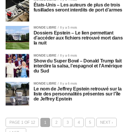
États-Unis – Les auteurs de plus de trois
fusillades seront interdits de port d’armes
MONDE LIBRE
Il y a 5 mois
Dossiers Epstein – Le lien permettant
d’accéder aux fichiers retrouvé mort dans
la nuit
MONDE LIBRE
Il y a 6 mois
Show du Super Bowl – Donald Trump fait
interdire la salsa, l’espagnol et l’Amérique
du Sud
MONDE LIBRE
Il y a 6 mois
Le nom de Jeffrey Epstein retrouvé sur la
liste des personnalités présentes sur l’île
de Jeffrey Epstein
PAGE 1 OF 12
1
2
3
4
5
NEXT ›