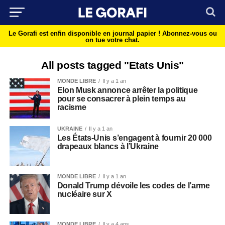
Le Gorafi est enfin disponible en journal papier !
Abonnez-vous ou
on tue votre chat.
All posts tagged "Etats Unis"
MONDE LIBRE
Il y a 1 an
Elon Musk annonce arrêter la politique
pour se consacrer à plein temps au
racisme
UKRAINE
Il y a 1 an
Les États-Unis s’engagent à fournir 20 000
drapeaux blancs à l’Ukraine
MONDE LIBRE
Il y a 1 an
Donald Trump dévoile les codes de l’arme
nucléaire sur X
MONDE LIBRE
Il y a 4 ans