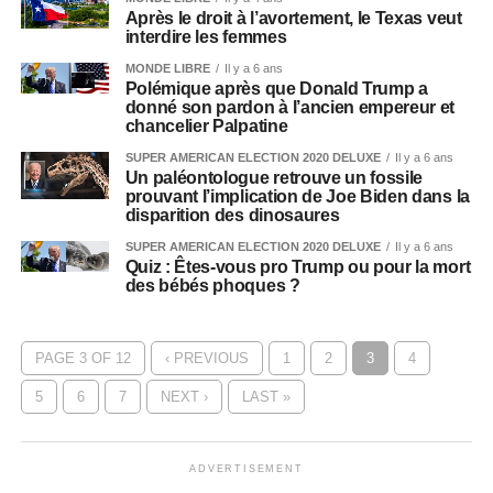
Après le droit à l’avortement, le Texas veut
interdire les femmes
MONDE LIBRE
Il y a 6 ans
Polémique après que Donald Trump a
donné son pardon à l’ancien empereur et
chancelier Palpatine
SUPER AMERICAN ELECTION 2020 DELUXE
Il y a 6 ans
Un paléontologue retrouve un fossile
prouvant l’implication de Joe Biden dans la
disparition des dinosaures
SUPER AMERICAN ELECTION 2020 DELUXE
Il y a 6 ans
Quiz : Êtes-vous pro Trump ou pour la mort
des bébés phoques ?
PAGE 3 OF 12
‹ PREVIOUS
1
2
3
4
5
6
7
NEXT ›
LAST »
ADVERTISEMENT