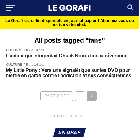
Le Gorafi est enfin disponible en journal papier !
Abonnez-vous ou
on tue votre chat.
All posts tagged "fans"
CULTURE
Il y a 14 ans
L’acteur qui interprétait Chuck Norris tire sa révérence
CULTURE
Il y a 14 ans
My Little Pony : Vers une signalétique sur les DVD pour
mettre en garde contre l’addiction et ses conséquences
PAGE 2 OF 2
1
2
ADVERTISEMENT
EN BREF