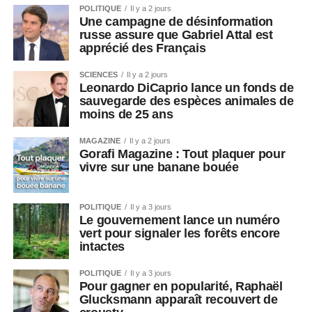
POLITIQUE
Il y a 2 jours
Une campagne de désinformation
russe assure que Gabriel Attal est
apprécié des Français
SCIENCES
Il y a 2 jours
Leonardo DiCaprio lance un fonds de
sauvegarde des espèces animales de
moins de 25 ans
MAGAZINE
Il y a 2 jours
Gorafi Magazine : Tout plaquer pour
vivre sur une banane bouée
POLITIQUE
Il y a 3 jours
Le gouvernement lance un numéro
vert pour signaler les forêts encore
intactes
POLITIQUE
Il y a 3 jours
Pour gagner en popularité, Raphaël
Glucksmann apparaît recouvert de