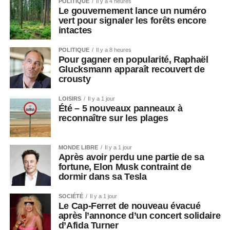
POLITIQUE
Il y a 4 heures
Le gouvernement lance un numéro
vert pour signaler les forêts encore
intactes
POLITIQUE
Il y a 8 heures
Pour gagner en popularité, Raphaël
Glucksmann apparaît recouvert de
crousty
LOISIRS
Il y a 1 jour
Été – 5 nouveaux panneaux à
reconnaître sur les plages
MONDE LIBRE
Il y a 1 jour
Après avoir perdu une partie de sa
fortune, Elon Musk contraint de
dormir dans sa Tesla
SOCIÉTÉ
Il y a 1 jour
Le Cap-Ferret de nouveau évacué
après l’annonce d’un concert solidaire
d’Afida Turner