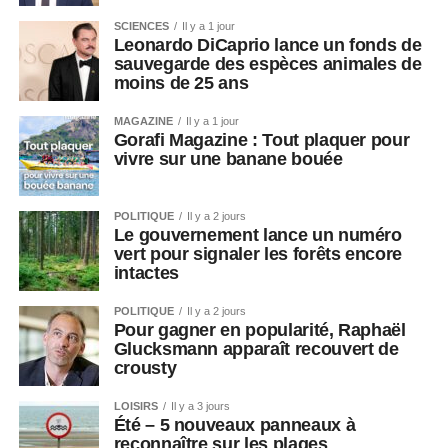
SCIENCES
Il y a 1 jour
Leonardo DiCaprio lance un fonds de
sauvegarde des espèces animales de
moins de 25 ans
MAGAZINE
Il y a 1 jour
Gorafi Magazine : Tout plaquer pour
vivre sur une banane bouée
POLITIQUE
Il y a 2 jours
Le gouvernement lance un numéro
vert pour signaler les forêts encore
intactes
POLITIQUE
Il y a 2 jours
Pour gagner en popularité, Raphaël
Glucksmann apparaît recouvert de
crousty
LOISIRS
Il y a 3 jours
Été – 5 nouveaux panneaux à
reconnaître sur les plages