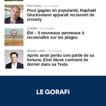
POLITIQUE
Il y a 3 jours
Pour gagner en popularité, Raphaël
Glucksmann apparaît recouvert de
crousty
LOISIRS
Il y a 4 jours
Été – 5 nouveaux panneaux à
reconnaître sur les plages
MONDE LIBRE
Il y a 4 jours
Après avoir perdu une partie de sa
fortune, Elon Musk contraint de
dormir dans sa Tesla