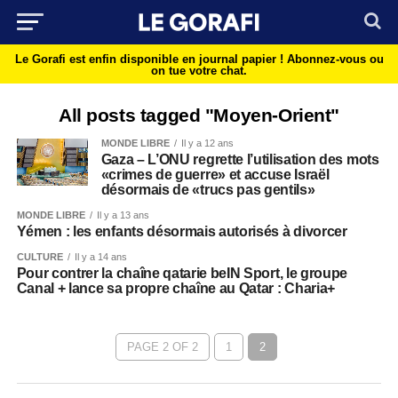
Le Gorafi est enfin disponible en journal papier !
Abonnez-vous ou
on tue votre chat.
All posts tagged "Moyen-Orient"
MONDE LIBRE
Il y a 12 ans
Gaza – L’ONU regrette l’utilisation des mots
«crimes de guerre» et accuse Israël
désormais de «trucs pas gentils»
MONDE LIBRE
Il y a 13 ans
Yémen : les enfants désormais autorisés à divorcer
CULTURE
Il y a 14 ans
Pour contrer la chaîne qatarie beIN Sport, le groupe
Canal + lance sa propre chaîne au Qatar : Charia+
PAGE 2 OF 2
1
2