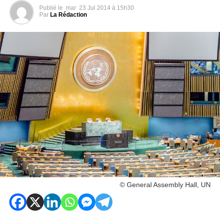
Publié le
mar
23 Jul 2014 à 15h30
Par
La Rédaction
© General Assembly Hall, UN