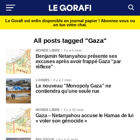
Le Gorafi est enfin disponible en journal papier !
Abonnez-vous ou
on tue votre chat.
All posts tagged "Gaza"
MONDE LIBRE
Il y a 5 mois
Benjamin Netanyahou présente ses
excuses après avoir frappé Gaza “par
réflexe”
LOISIRS
Il y a 7 mois
Le nouveau “Monopoly Gaza” ne
contiendra qu’une seule rue
MONDE LIBRE
Il y a 10 mois
Gaza – Netanyahou accuse le Hamas de lui
« voler son génocide »
POLITIQUE
Il y a 11 mois