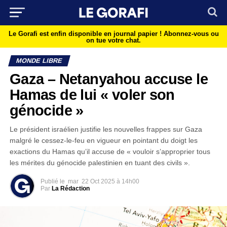
Le Gorafi est enfin disponible en journal papier !
Abonnez-vous ou
on tue votre chat.
MONDE LIBRE
Gaza – Netanyahou accuse le
Hamas de lui « voler son
génocide »
Le président israélien justifie les nouvelles frappes sur Gaza
malgré le cessez-le-feu en vigueur en pointant du doigt les
exactions du Hamas qu’il accuse de « vouloir s’approprier tous
les mérites du génocide palestinien en tuant des civils ».
Publié le
mar
22 Oct 2025 à 14h00
Par
La Rédaction