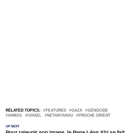
RELATED TOPICS:
FEATURED
GAZA
GÉNOCIDE
HAMAS
ISRAEL
NETANYAHOU
PROCHE ORIENT
UP NEXT
Pour rajeunir son image, le Pape Léon XIV se fait