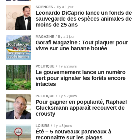
SCIENCES
Il y a 1 jour
Leonardo DiCaprio lance un fonds de
sauvegarde des espèces animales de
moins de 25 ans
MAGAZINE
Il y a 1 jour
Gorafi Magazine : Tout plaquer pour
vivre sur une banane bouée
POLITIQUE
Il y a 2 jours
Le gouvernement lance un numéro
vert pour signaler les forêts encore
intactes
POLITIQUE
Il y a 2 jours
Pour gagner en popularité, Raphaël
Glucksmann apparaît recouvert de
crousty
LOISIRS
Il y a 3 jours
Été – 5 nouveaux panneaux à
reconnaître sur les plages