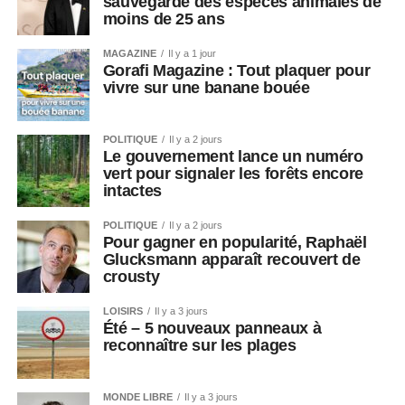
sauvegarde des espèces animales de
moins de 25 ans
MAGAZINE
Il y a 1 jour
Gorafi Magazine : Tout plaquer pour
vivre sur une banane bouée
POLITIQUE
Il y a 2 jours
Le gouvernement lance un numéro
vert pour signaler les forêts encore
intactes
POLITIQUE
Il y a 2 jours
Pour gagner en popularité, Raphaël
Glucksmann apparaît recouvert de
crousty
LOISIRS
Il y a 3 jours
Été – 5 nouveaux panneaux à
reconnaître sur les plages
MONDE LIBRE
Il y a 3 jours