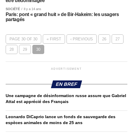
être dédommagée
SOCIÉTÉ
Il y a 14 ans
Paris: pont « grand huit » de Bir-Hakeim: les usagers
partagés
PAGE 30 OF 30
« FIRST
‹ PREVIOUS
26
27
28
29
30
ADVERTISEMENT
EN BREF
Une campagne de désinformation russe assure que Gabriel
Attal est apprécié des Français
Leonardo DiCaprio lance un fonds de sauvegarde des
espèces animales de moins de 25 ans