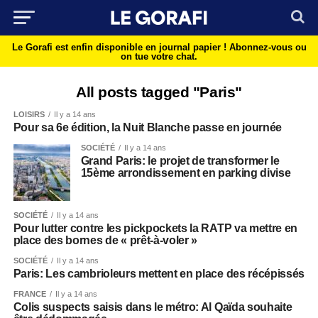
Le Gorafi est enfin disponible en journal papier !
Abonnez-vous ou
on tue votre chat.
All posts tagged "Paris"
LOISIRS
Il y a 14 ans
Pour sa 6e édition, la Nuit Blanche passe en journée
SOCIÉTÉ
Il y a 14 ans
Grand Paris: le projet de transformer le
15ème arrondissement en parking divise
SOCIÉTÉ
Il y a 14 ans
Pour lutter contre les pickpockets la RATP va mettre en
place des bornes de « prêt-à-voler »
SOCIÉTÉ
Il y a 14 ans
Paris: Les cambrioleurs mettent en place des récépissés
FRANCE
Il y a 14 ans
Colis suspects saisis dans le métro: Al Qaïda souhaite