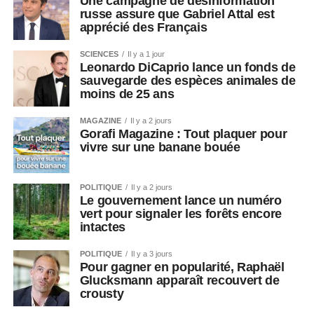
Une campagne de désinformation
russe assure que Gabriel Attal est
apprécié des Français
SCIENCES
Il y a 1 jour
Leonardo DiCaprio lance un fonds de
sauvegarde des espèces animales de
moins de 25 ans
MAGAZINE
Il y a 2 jours
Gorafi Magazine : Tout plaquer pour
vivre sur une banane bouée
POLITIQUE
Il y a 2 jours
Le gouvernement lance un numéro
vert pour signaler les forêts encore
intactes
POLITIQUE
Il y a 3 jours
Pour gagner en popularité, Raphaël
Glucksmann apparaît recouvert de
crousty