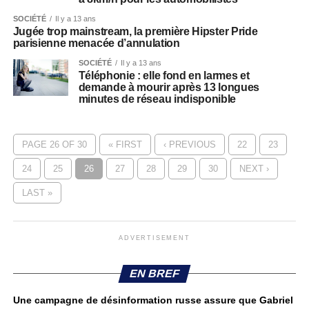
SOCIÉTÉ
Il y a 13 ans
Jugée trop mainstream, la première Hipster Pride
parisienne menacée d’annulation
SOCIÉTÉ
Il y a 13 ans
Téléphonie : elle fond en larmes et
demande à mourir après 13 longues
minutes de réseau indisponible
PAGE 26 OF 30
« FIRST
‹ PREVIOUS
22
23
24
25
26
27
28
29
30
NEXT ›
LAST »
ADVERTISEMENT
EN BREF
Une campagne de désinformation russe assure que Gabriel