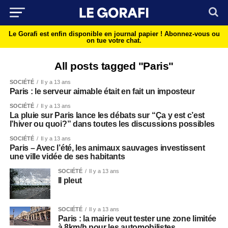
Le Gorafi est enfin disponible en journal papier !
Abonnez-vous ou
on tue votre chat.
All posts tagged "Paris"
SOCIÉTÉ
Il y a 13 ans
Paris : le serveur aimable était en fait un imposteur
SOCIÉTÉ
Il y a 13 ans
La pluie sur Paris lance les débats sur “Ça y est c’est
l’hiver ou quoi?” dans toutes les discussions possibles
SOCIÉTÉ
Il y a 13 ans
Paris – Avec l’été, les animaux sauvages investissent
une ville vidée de ses habitants
SOCIÉTÉ
Il y a 13 ans
Il pleut
SOCIÉTÉ
Il y a 13 ans
Paris : la mairie veut tester une zone limitée
à 8km/h pour les automobilistes