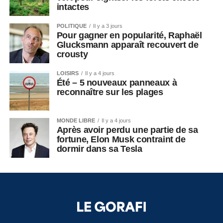
intactes
POLITIQUE
Il y a 3 jours
Pour gagner en popularité, Raphaël
Glucksmann apparaît recouvert de
crousty
LOISIRS
Il y a 4 jours
Été – 5 nouveaux panneaux à
reconnaître sur les plages
MONDE LIBRE
Il y a 4 jours
Après avoir perdu une partie de sa
fortune, Elon Musk contraint de
dormir dans sa Tesla