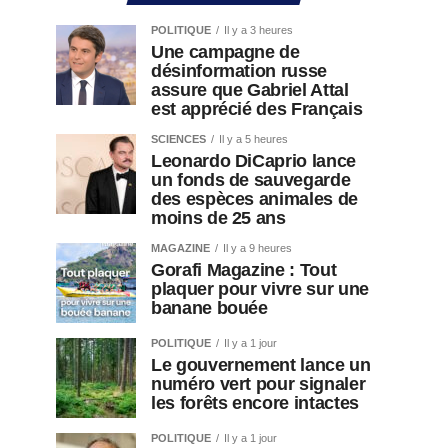
POLITIQUE
Il y a 3 heures
Une campagne de
désinformation russe
assure que Gabriel Attal
est apprécié des Français
SCIENCES
Il y a 5 heures
Leonardo DiCaprio lance
un fonds de sauvegarde
des espèces animales de
moins de 25 ans
MAGAZINE
Il y a 9 heures
Gorafi Magazine : Tout
plaquer pour vivre sur une
banane bouée
POLITIQUE
Il y a 1 jour
Le gouvernement lance un
numéro vert pour signaler
les forêts encore intactes
POLITIQUE
Il y a 1 jour