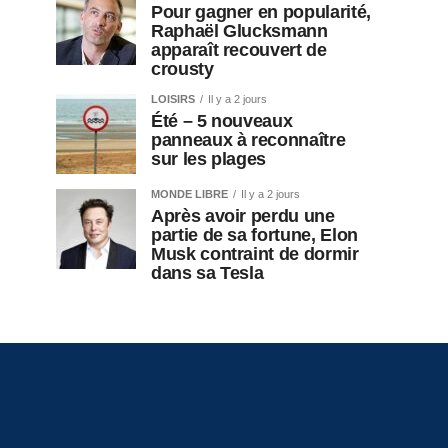
Pour gagner en popularité,
Raphaël Glucksmann
apparaît recouvert de
crousty
LOISIRS
Il y a 2 jours
Été – 5 nouveaux
panneaux à reconnaître
sur les plages
MONDE LIBRE
Il y a 2 jours
Après avoir perdu une
partie de sa fortune, Elon
Musk contraint de dormir
dans sa Tesla