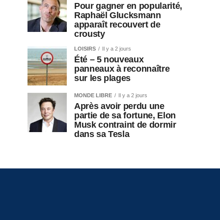
Pour gagner en popularité,
Raphaël Glucksmann
apparaît recouvert de
crousty
LOISIRS
Il y a 2 jours
Été – 5 nouveaux
panneaux à reconnaître
sur les plages
MONDE LIBRE
Il y a 2 jours
Après avoir perdu une
partie de sa fortune, Elon
Musk contraint de dormir
dans sa Tesla