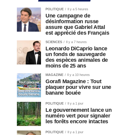
POLITIQUE
Il y a 5 heures
Une campagne de
désinformation russe
assure que Gabriel Attal
est apprécié des Français
SCIENCES
Il y a 7 heures
Leonardo DiCaprio lance
un fonds de sauvegarde
des espèces animales de
moins de 25 ans
MAGAZINE
Il y a 10 heures
Gorafi Magazine : Tout
plaquer pour vivre sur une
banane bouée
POLITIQUE
Il y a 1 jour
Le gouvernement lance un
numéro vert pour signaler
les forêts encore intactes
POLITIQUE
Il y a 1 jour