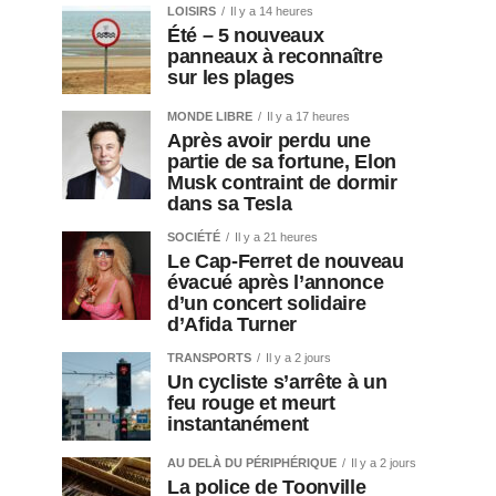
LOISIRS
Il y a 14 heures
Été – 5 nouveaux
panneaux à reconnaître
sur les plages
MONDE LIBRE
Il y a 17 heures
Après avoir perdu une
partie de sa fortune, Elon
Musk contraint de dormir
dans sa Tesla
SOCIÉTÉ
Il y a 21 heures
Le Cap-Ferret de nouveau
évacué après l’annonce
d’un concert solidaire
d’Afida Turner
TRANSPORTS
Il y a 2 jours
Un cycliste s’arrête à un
feu rouge et meurt
instantanément
AU DELÀ DU PÉRIPHÉRIQUE
Il y a 2 jours
La police de Toonville