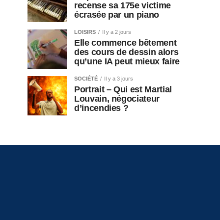
recense sa 175e victime
écrasée par un piano
LOISIRS
Il y a 2 jours
Elle commence bêtement
des cours de dessin alors
qu’une IA peut mieux faire
SOCIÉTÉ
Il y a 3 jours
Portrait – Qui est Martial
Louvain, négociateur
d’incendies ?