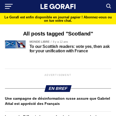
Le Gorafi est enfin disponible en journal papier !
Abonnez-vous ou
on tue votre chat.
All posts tagged "Scotland"
MONDE LIBRE
Il y a 12 ans
To our Scottish readers: vote yes, then ask
for your unification with France
ADVERTISEMENT
EN BREF
Une campagne de désinformation russe assure que Gabriel
Attal est apprécié des Français