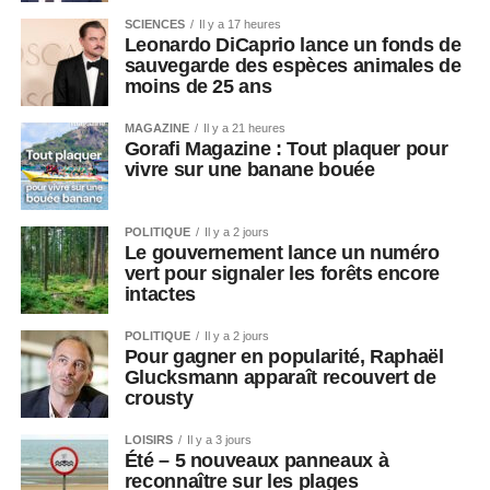
SCIENCES
Il y a 17 heures
Leonardo DiCaprio lance un fonds de
sauvegarde des espèces animales de
moins de 25 ans
MAGAZINE
Il y a 21 heures
Gorafi Magazine : Tout plaquer pour
vivre sur une banane bouée
POLITIQUE
Il y a 2 jours
Le gouvernement lance un numéro
vert pour signaler les forêts encore
intactes
POLITIQUE
Il y a 2 jours
Pour gagner en popularité, Raphaël
Glucksmann apparaît recouvert de
crousty
LOISIRS
Il y a 3 jours
Été – 5 nouveaux panneaux à
reconnaître sur les plages