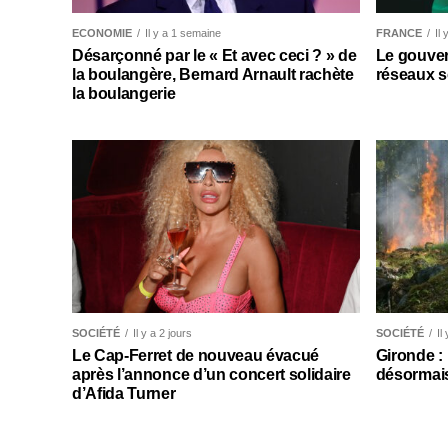
ECONOMIE
Il y a 1 semaine
FRANCE
Il
Désarçonné par le « Et avec ceci ? » de
Le gouver
la boulangère, Bernard Arnault rachète
réseaux s
la boulangerie
SOCIÉTÉ
Il y a 2 jours
SOCIÉTÉ
Il
Le Cap-Ferret de nouveau évacué
Gironde :
après l’annonce d’un concert solidaire
désormais
d’Afida Turner