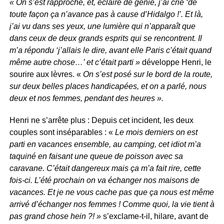
« On s’est rapproché, et, éclaire de génie, j’ai crié ‘de
toute façon ça n’avance pas à cause d’Hidalgo !’. Et là,
j’ai vu dans ses yeux, une lumière qui n’apparaît que
dans ceux de deux grands esprits qui se rencontrent. Il
m’a répondu ‘j’allais le dire, avant elle Paris c’était quand
même autre chose…’ et c’était parti »
développe Henri, le
sourire aux lèvres. «
On s’est posé sur le bord de la route,
sur deux belles places handicapées, et on a parlé, nous
deux et nos femmes, pendant des heures ».
Henri ne s’arrête plus : Depuis cet incident, les deux
couples sont inséparables : «
Le mois derniers on est
parti en vacances ensemble, au camping, cet idiot m’a
taquiné en faisant une queue de poisson avec sa
caravane. C’était dangereux mais ça m’a fait rire, cette
fois-ci. L’été prochain on va échanger nos maisons de
vacances. Et je ne vous cache pas que ça nous est même
arrivé d’échanger nos femmes ! Comme quoi, la vie tient à
pas grand chose hein ?! »
s’exclame-t-il, hilare, avant de