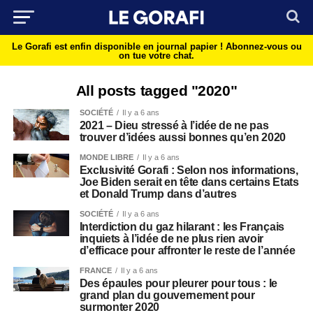
Le Gorafi est enfin disponible en journal papier !
Abonnez-vous ou
on tue votre chat.
All posts tagged "2020"
SOCIÉTÉ
Il y a 6 ans
2021 – Dieu stressé à l’idée de ne pas
trouver d’idées aussi bonnes qu’en 2020
MONDE LIBRE
Il y a 6 ans
Exclusivité Gorafi : Selon nos informations,
Joe Biden serait en tête dans certains Etats
et Donald Trump dans d’autres
SOCIÉTÉ
Il y a 6 ans
Interdiction du gaz hilarant : les Français
inquiets à l’idée de ne plus rien avoir
d’efficace pour affronter le reste de l’année
FRANCE
Il y a 6 ans
Des épaules pour pleurer pour tous : le
grand plan du gouvernement pour
surmonter 2020