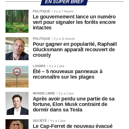
EN SUPER BREF
POLITIQUE
Il y a 7 heures
Le gouvernement lance un numéro
vert pour signaler les forêts encore
intactes
POLITIQUE
Il y a 11 heures
Pour gagner en popularité, Raphaël
Glucksmann apparaît recouvert de
crousty
LOISIRS
Il y a 1 jour
Été – 5 nouveaux panneaux à
reconnaître sur les plages
MONDE LIBRE
Il y a 1 jour
Après avoir perdu une partie de sa
fortune, Elon Musk contraint de
dormir dans sa Tesla
SOCIÉTÉ
Il y a 1 jour
Le Cap-Ferret de nouveau évacué