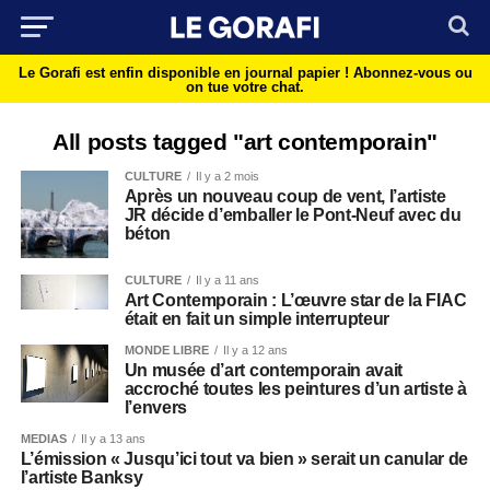
Le Gorafi est enfin disponible en journal papier !
Abonnez-vous ou
on tue votre chat.
All posts tagged "art contemporain"
CULTURE
Il y a 2 mois
Après un nouveau coup de vent, l’artiste
JR décide d’emballer le Pont-Neuf avec du
béton
CULTURE
Il y a 11 ans
Art Contemporain : L’œuvre star de la FIAC
était en fait un simple interrupteur
MONDE LIBRE
Il y a 12 ans
Un musée d’art contemporain avait
accroché toutes les peintures d’un artiste à
l’envers
MEDIAS
Il y a 13 ans
L’émission « Jusqu’ici tout va bien » serait un canular de
l’artiste Banksy