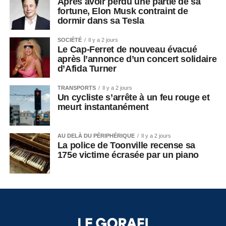
Après avoir perdu une partie de sa
fortune, Elon Musk contraint de
dormir dans sa Tesla
SOCIÉTÉ
Il y a 2 jours
Le Cap-Ferret de nouveau évacué
après l’annonce d’un concert solidaire
d’Afida Turner
TRANSPORTS
Il y a 2 jours
Un cycliste s’arrête à un feu rouge et
meurt instantanément
AU DELÀ DU PÉRIPHÉRIQUE
Il y a 2 jours
La police de Toonville recense sa
175e victime écrasée par un piano