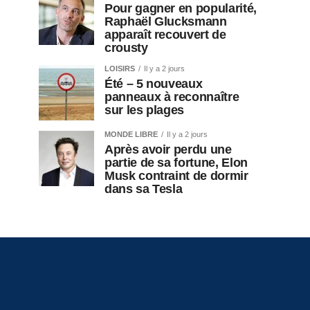
Pour gagner en popularité,
Raphaël Glucksmann
apparaît recouvert de
crousty
LOISIRS
Il y a 2 jours
Été – 5 nouveaux
panneaux à reconnaître
sur les plages
MONDE LIBRE
Il y a 2 jours
Après avoir perdu une
partie de sa fortune, Elon
Musk contraint de dormir
dans sa Tesla