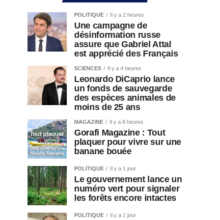
POLITIQUE
Il y a 2 heures
Une campagne de
désinformation russe
assure que Gabriel Attal
est apprécié des Français
SCIENCES
Il y a 4 heures
Leonardo DiCaprio lance
un fonds de sauvegarde
des espèces animales de
moins de 25 ans
MAGAZINE
Il y a 8 heures
Gorafi Magazine : Tout
plaquer pour vivre sur une
banane bouée
POLITIQUE
Il y a 1 jour
Le gouvernement lance un
numéro vert pour signaler
les forêts encore intactes
POLITIQUE
Il y a 1 jour