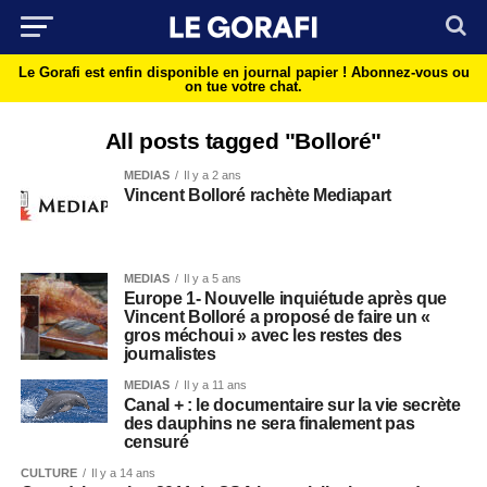
Le Gorafi est enfin disponible en journal papier !
Abonnez-vous ou
on tue votre chat.
All posts tagged "Bolloré"
MEDIAS
Il y a 2 ans
Vincent Bolloré rachète Mediapart
MEDIAS
Il y a 5 ans
Europe 1- Nouvelle inquiétude après que
Vincent Bolloré a proposé de faire un «
gros méchoui » avec les restes des
journalistes
MEDIAS
Il y a 11 ans
Canal + : le documentaire sur la vie secrète
des dauphins ne sera finalement pas
censuré
CULTURE
Il y a 14 ans