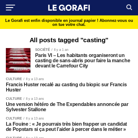
Le Gorafi est enfin disponible en journal papier !
Abonnez-vous ou
on tue votre chat.
All posts tagged "casting"
SOCIÉTÉ
Il y a 1 an
Paris VI – Les habitants organiseront un
casting de sans-abris pour faire la manche
devant le Carrefour City
CULTURE
Il y a 13 ans
Francis Huster recalé au casting du biopic sur Francis
Huster
CULTURE
Il y a 13 ans
Une version hétéro de The Expendables annoncée par
Sylvester Stallone
CULTURE
Il y a 13 ans
La Fouine : « Je pourrais très bien frapper un candidat
de Popstars si ça peut l’aider à percer dans le métier »