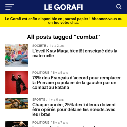
Le Gorafi est enfin disponible en journal papier !
Abonnez-vous ou
on tue votre chat.
All posts tagged "combat"
SOCIÉTÉ
Il y a 2 ans
L’éveil Krav Maga bientôt enseigné dès la
maternelle
POLITIQUE
Il y a 5 ans
78% des Français d’accord pour remplacer
la Primaire populaire de la gauche par un
combat au katana
SPORTS
Il y a 6 ans
Chaque année, 25% des lutteurs doivent
être opérés pour défaire les nœuds avec
leur bras
POLITIQUE
Il y a 7 ans