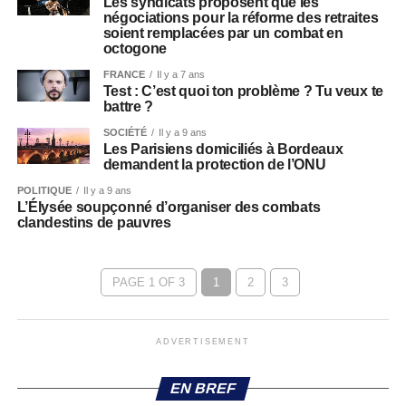
Les syndicats proposent que les
négociations pour la réforme des retraites
soient remplacées par un combat en
octogone
FRANCE
Il y a 7 ans
Test : C’est quoi ton problème ? Tu veux te
battre ?
SOCIÉTÉ
Il y a 9 ans
Les Parisiens domiciliés à Bordeaux
demandent la protection de l’ONU
POLITIQUE
Il y a 9 ans
L’Élysée soupçonné d’organiser des combats
clandestins de pauvres
PAGE 1 OF 3
1
2
3
ADVERTISEMENT
EN BREF