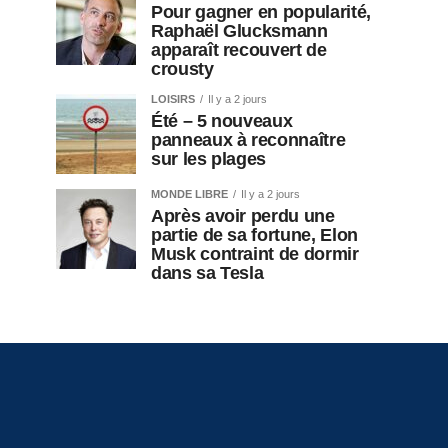
Pour gagner en popularité,
Raphaël Glucksmann
apparaît recouvert de
crousty
LOISIRS
Il y a 2 jours
Été – 5 nouveaux
panneaux à reconnaître
sur les plages
MONDE LIBRE
Il y a 2 jours
Après avoir perdu une
partie de sa fortune, Elon
Musk contraint de dormir
dans sa Tesla