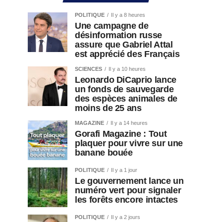
POLITIQUE
Il y a 8 heures
Une campagne de
désinformation russe
assure que Gabriel Attal
est apprécié des Français
SCIENCES
Il y a 10 heures
Leonardo DiCaprio lance
un fonds de sauvegarde
des espèces animales de
moins de 25 ans
MAGAZINE
Il y a 14 heures
Gorafi Magazine : Tout
plaquer pour vivre sur une
banane bouée
POLITIQUE
Il y a 1 jour
Le gouvernement lance un
numéro vert pour signaler
les forêts encore intactes
POLITIQUE
Il y a 2 jours