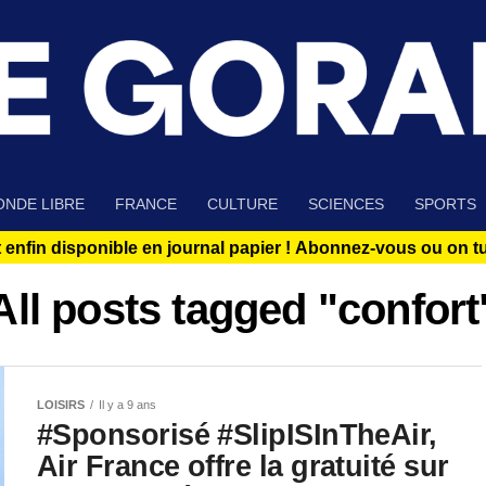
NDE LIBRE
FRANCE
CULTURE
SCIENCES
SPORTS
 enfin disponible en journal papier !
Abonnez-vous ou on tue
All posts tagged "confort
LOISIRS
Il y a 9 ans
#Sponsorisé #SlipISInTheAir,
Air France offre la gratuité sur