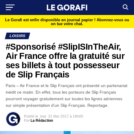
Le Gorafi est enfin disponible en journal papier !
Abonnez-vous ou
on tue votre chat.
LOISIRS
#Sponsorisé #SlipISInTheAir,
Air France offre la gratuité sur
ses billets à tout possesseur
de Slip Français
Paris – Air France et le Slip Français ont présenté un partenariat
inédit ce matin. En effet, tous les porteurs de Slip Français
pourront voyager gratuitement sur toutes les lignes aériennes
sur simple présentation d’un Slip Français. Reportage.
Publié le
mar
31 Mar 2017 à 18h00
Par
La Rédaction