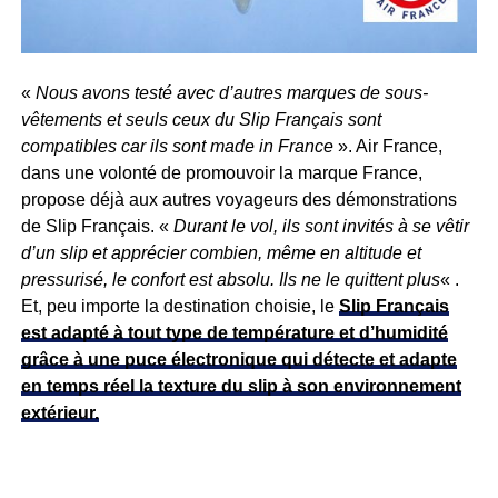
«
Nous avons testé avec d’autres marques de sous-
vêtements et seuls ceux du Slip Français sont
compatibles car ils sont made in France
». Air France,
dans une volonté de promouvoir la marque France,
propose déjà aux autres voyageurs des démonstrations
de Slip Français. «
Durant le vol, ils sont invités à se vêtir
d’un slip et apprécier combien, même en altitude et
pressurisé, le confort est absolu. Ils ne le quittent plus
« .
Et, peu importe la destination choisie, le
Slip Français
est adapté à tout type de température et d’humidité
grâce à une puce électronique qui détecte et adapte
en temps réel la texture du slip à son environnement
extérieur.