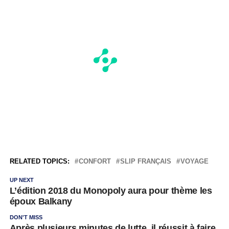
RELATED TOPICS:
CONFORT
SLIP FRANÇAIS
VOYAGE
UP NEXT
L’édition 2018 du Monopoly aura pour thème les
époux Balkany
DON'T MISS
Après plusieurs minutes de lutte, il réussit à faire