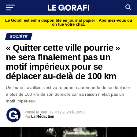
Le Gorafi est enfin disponible en journal papier !
Abonnez-vous ou
on tue votre chat.
SOCIÉTÉ
« Quitter cette ville pourrie »
ne sera finalement pas un
motif impérieux pour se
déplacer au-delà de 100 km
Un jeune Lavallois s’est vu retoquer sa demande de se déplacer
à plus de 100 km de son domicile car sa raison n’était pas un
motif impérieux.
Publié le
mar
12 May 2020 à 10h00
Par
La Rédaction