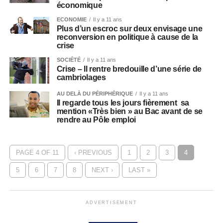
économique
ECONOMIE
Il y a 11 ans
Plus d’un escroc sur deux envisage une
reconversion en politique à cause de la
crise
SOCIÉTÉ
Il y a 11 ans
Crise – Il rentre bredouille d’une série de
cambriolages
AU DELÀ DU PÉRIPHÉRIQUE
Il y a 11 ans
Il regarde tous les jours fièrement sa
mention «Très bien » au Bac avant de se
rendre au Pôle emploi
PAGE 4 OF 11
‹ PREVIOUS
1
2
3
4
5
6
7
8
NEXT ›
LAST »
ADVERTISEMENT