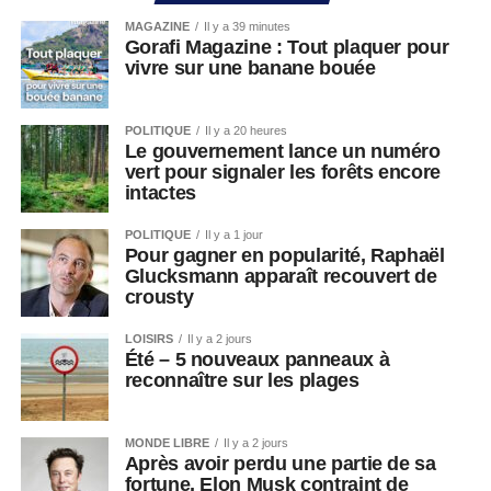
MAGAZINE
Il y a 39 minutes
Gorafi Magazine : Tout plaquer pour
vivre sur une banane bouée
POLITIQUE
Il y a 20 heures
Le gouvernement lance un numéro
vert pour signaler les forêts encore
intactes
POLITIQUE
Il y a 1 jour
Pour gagner en popularité, Raphaël
Glucksmann apparaît recouvert de
crousty
LOISIRS
Il y a 2 jours
Été – 5 nouveaux panneaux à
reconnaître sur les plages
MONDE LIBRE
Il y a 2 jours
Après avoir perdu une partie de sa
fortune, Elon Musk contraint de